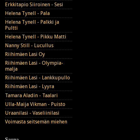
Erkkitapio Siiroinen - Sesi
Helena Tynell - Pala
Helena Tynell - Palkki ja
Pultti
Helena Tynell - Pikku Matti
Nanny Still - Lucullus
Riihimäen Lasi Oy
Riihimäen Lasi - Olympia-
malja
Riihimäen Lasi - Lankkupullo
Riihimäen Lasi - Lyyra
Tamara Aladin - Taalari
Ulla-Maija Vikman - Puisto
Uraanilasi - Vaseliinilasi
Voimasta seitsemän miehen
Sauna