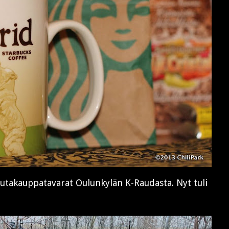
autakauppatavarat Oulunkylän K-Raudasta. Nyt tuli