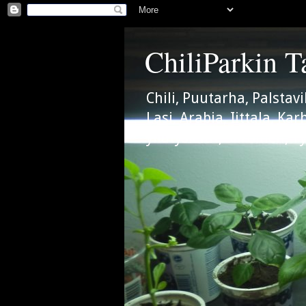
ChiliParkin T
Chili, Puutarha, Palstav
Lasi, Arabia, Iittala, K
yllätyslelut, Siiroinen, Ty