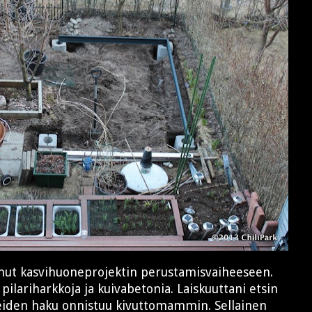
aanut kasvihuoneprojektin perustamisvaiheeseen.
 pilariharkkoja ja kuivabetonia. Laiskuuttani etsin
keiden haku onnistuu kivuttomammin. Sellainen