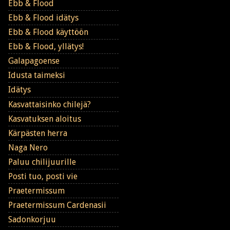
Ebb & Flood
Ebb & Flood idätys
Ebb & Flood käyttöön
Ebb & Flood, yllätys!
Galapagoense
Idusta taimeksi
Idätys
Kasvattaisinko chilejä?
Kasvatuksen aloitus
Kärpästen herra
Naga Nero
Paluu chilijuurille
Posti tuo, posti vie
Praetermissum
Praetermissum Cardenasii
Sadonkorjuu