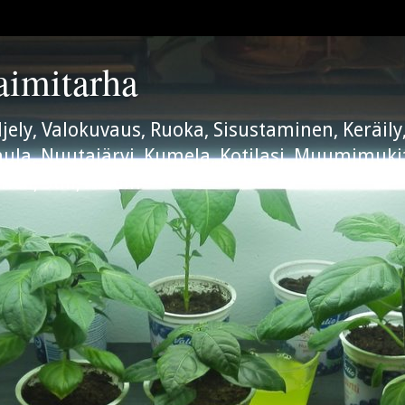
aimitarha
iljely, Valokuvaus, Ruoka, Sisustaminen, Keräi
arhula, Nuutajärvi, Kumela, Kotilasi, Muumimuki
nell, Still, Aladin