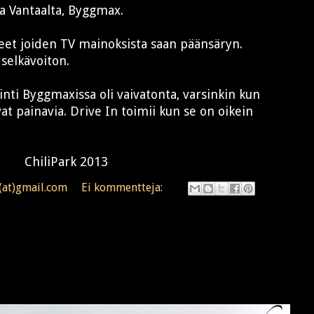
lta Vantaalta, Byggmax.
keet joiden TV mainoksista saan päänsäryn.
 selkävoiton.
nti Byggmaxissa oli vaivatonta, varsinkin kun
at painavia. Drive In toimii kun se on oikein
ChiliPark 2013
n(at)gmail.com
Ei kommentteja: