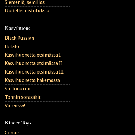
Siemeniä, semillas
Uudelleenistutuksia
Kasvihuone
Black Russian
Ilotalo
Kasvihuonetta etsimässä I
Kasvihuonetta etsimässä II
Kasvihuonetta etsimässä III
Kasvihuonetta hakemassa
Siirtonurmi
Tonnin sorasäkit
Vieraissa!
Kinder Toys
Comics