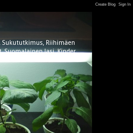
ly, Sukututkimus, Riihimäen
t, Suomalainen lasi, Kinder