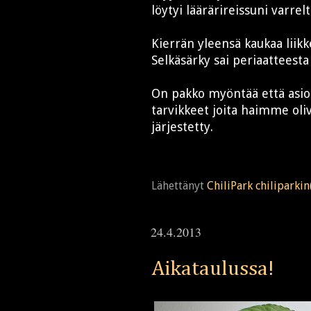
löytyi läärärireissuni varre
Kierrän yleensä kaukaa liik
Selkäsärky sai periaatteesta
On pakko myöntää että asioi
tarvikkeet joita haimme oliv
järjestetty.
Lähettänyt
ChiliPark chiliparki
24.4.2013
Aikataulussa!