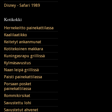
Disney - Safari 1989
Kotikokki
Hernekeitto painekattilassa
Kaalilaatikko
Keitetyt ankanmunat
Kotitekoinen makkara
Kuningasrapu grillissä
Kylmäsavustus
Naan leipä grillissä
Paisti painekattilassa
Porsaan posket
painekattilassa
Rommikirsikat
Savustettu lohi
Savustetut ahvenet