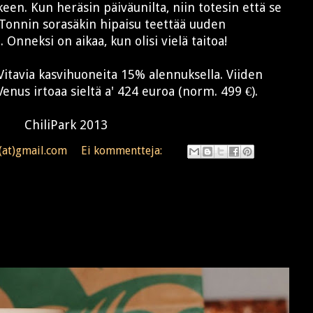
keen. Kun heräsin päiväunilta, niin totesin että se
. Tonnin sorasäkin hipaisu teettää uuden
Onneksi on aikaa, kun olisi vielä taitoa!
Vitavia kasvihuoneita 15% alennuksella. Viiden
Venus irtoaa sieltä a' 424 euroa (norm. 499 €).
ChiliPark 2013
n(at)gmail.com
Ei kommentteja: