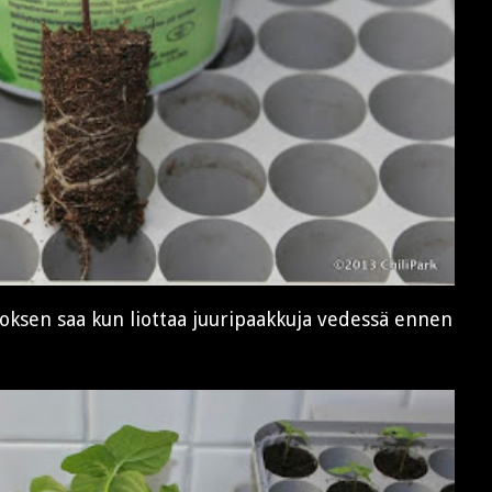
loksen saa kun liottaa juuripaakkuja vedessä ennen