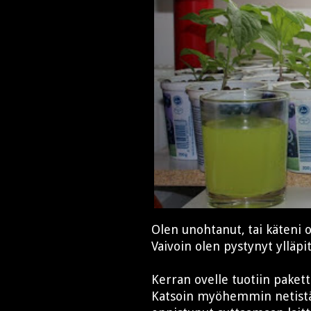
Olen unohtanut, tai käteni o
Vaivoin olen pystynyt ylläp
Kerran ovelle tuotiin paketti,
Katsoin myöhemmin netistä k