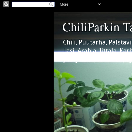
ChiliParkin T
Chili, Puutarha, Palstav
Lasi, Arabia, Iittala, K
yllätyslelut, Siiroinen, Ty