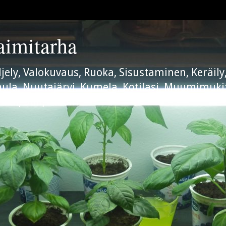
aimitarha
iljely, Valokuvaus, Ruoka, Sisustaminen, Keräi
arhula, Nuutajärvi, Kumela, Kotilasi, Muumimuki
nell, Still, Aladin