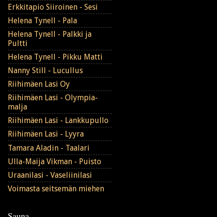
Erkkitapio Siiroinen - Sesi
Helena Tynell - Pala
Helena Tynell - Palkki ja
Pultti
Helena Tynell - Pikku Matti
Nanny Still - Lucullus
Riihimäen Lasi Oy
Riihimäen Lasi - Olympia-
malja
Riihimäen Lasi - Lankkupullo
Riihimäen Lasi - Lyyra
Tamara Aladin - Taalari
Ulla-Maija Vikman - Puisto
Uraanilasi - Vaseliinilasi
Voimasta seitsemän miehen
Sauna