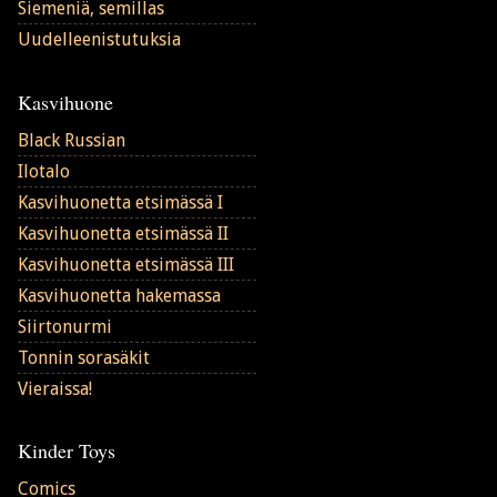
Siemeniä, semillas
Uudelleenistutuksia
Kasvihuone
Black Russian
Ilotalo
Kasvihuonetta etsimässä I
Kasvihuonetta etsimässä II
Kasvihuonetta etsimässä III
Kasvihuonetta hakemassa
Siirtonurmi
Tonnin sorasäkit
Vieraissa!
Kinder Toys
Comics