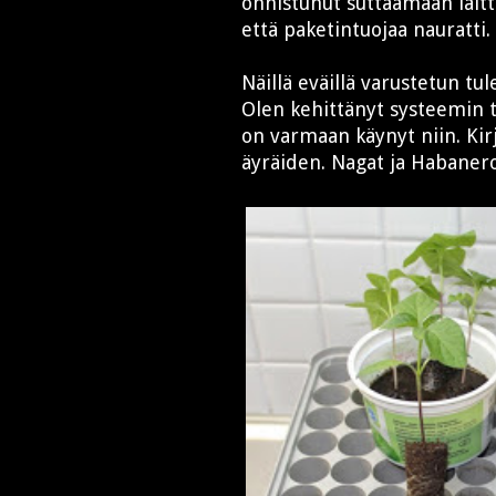
onnistunut suttaamaan lait
että paketintuojaa nauratti.
Näillä eväillä varustetun tu
Olen kehittänyt systeemin ti
on varmaan käynyt niin. Kir
äyräiden. Nagat ja Habaner