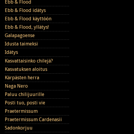
Ebb & Flood
Ebb & Flood idätys
Ebb & Flood käyttöön
Ebb & Flood, yllätys!
Galapagoense
Idusta taimeksi
Idätys
Kasvattaisinko chilejä?
Kasvatuksen aloitus
Kärpästen herra
Naga Nero
Paluu chilijuurille
Posti tuo, posti vie
Praetermissum
Praetermissum Cardenasii
Sadonkorjuu