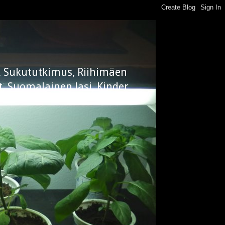
ly, Sukututkimus, Riihimäen
t, Suomalainen lasi, Kinder