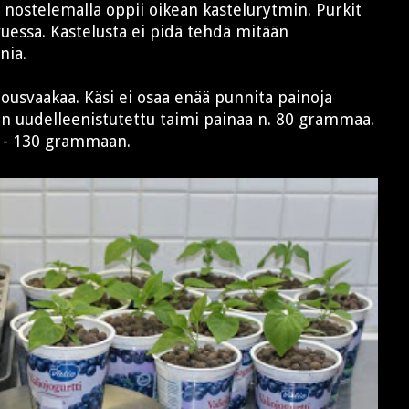
a nostelemalla oppii oikean kastelurytmin. Purkit
uessa. Kastelusta ei pidä tehdä mitään
nia.
lousvaakaa. Käsi ei osaa enää punnita painoja
iin uudelleenistutettu taimi painaa n. 80 grammaa.
5 - 130 grammaan.