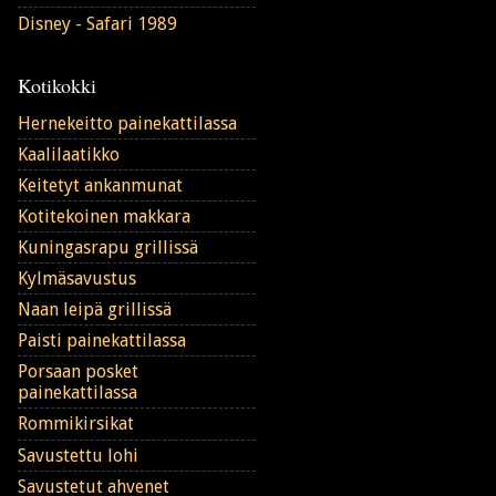
Disney - Safari 1989
Kotikokki
Hernekeitto painekattilassa
Kaalilaatikko
Keitetyt ankanmunat
Kotitekoinen makkara
Kuningasrapu grillissä
Kylmäsavustus
Naan leipä grillissä
Paisti painekattilassa
Porsaan posket
painekattilassa
Rommikirsikat
Savustettu lohi
Savustetut ahvenet