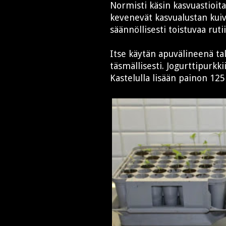
Normisti käsin kasvuastioit
kevenevät kasvualustan kuiv
säännöllisesti toistuvaa rutii
Itse käytän apuvälineenä ta
täsmällisesti. Jogurttipurkk
Kastelulla lisään painon 12