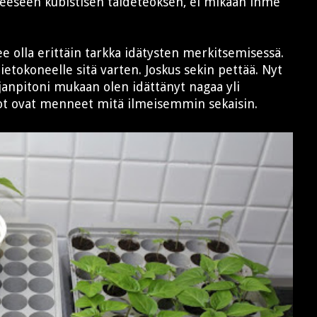
teeseen kubistisen taideteoksen, ei mikään ihme
lee olla erittäin tarkka idätysten merkitsemisessä.
etokoneelle sitä varten. Joskus sekin pettää. Nyt
janpitoni mukaan olen idättänyt nagaa yli
ot ovat menneet mitä ilmeisemmin sekaisin.